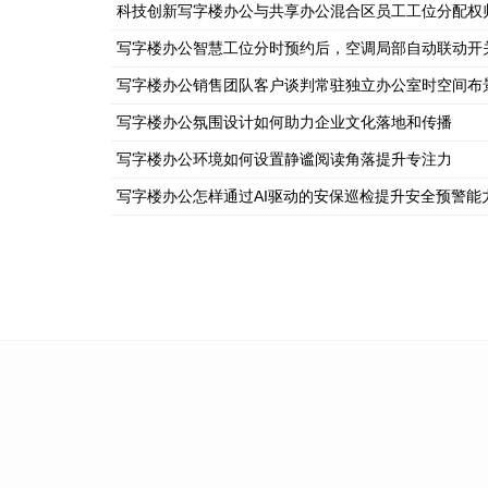
科技创新写字楼办公与共享办公混合区员工工位分配权
写字楼办公智慧工位分时预约后，空调局部自动联动开
写字楼办公销售团队客户谈判常驻独立办公室时空间布
写字楼办公氛围设计如何助力企业文化落地和传播
写字楼办公环境如何设置静谧阅读角落提升专注力
写字楼办公怎样通过AI驱动的安保巡检提升安全预警能