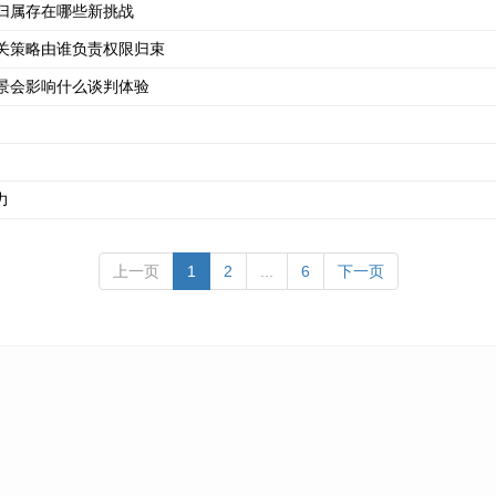
归属存在哪些新挑战
关策略由谁负责权限归束
景会影响什么谈判体验
力
上一页
1
2
...
6
下一页