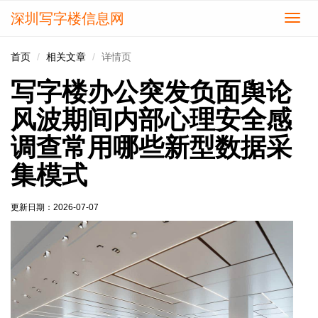
深圳写字楼信息网
切
换
导
首页
相关文章
详情页
航
写字楼办公突发负面舆论
风波期间内部心理安全感
调查常用哪些新型数据采
集模式
更新日期：
2026-07-07