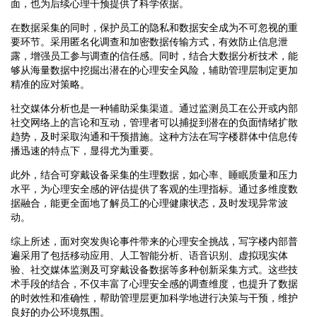
面，也为后续心理干预提供了科学依据。
在数据采集的同时，保护员工的隐私和数据安全成为不可忽视的重
要环节。采用匿名化调查和加密数据传输方式，有效防止信息泄
露，增强员工参与调查的信任感。同时，结合大数据分析技术，能
够从海量数据中挖掘出潜在的心理安全风险，辅助管理层制定更加
精准的应对策略。
社交媒体分析也是一种辅助采集渠道。通过监测员工在公开或内部
社交网络上的言论和互动，管理者可以捕捉到潜在的负面情绪扩散
趋势，及时采取沟通和干预措施。这种方法在写字楼群体中信息传
播迅速的特点下，显得尤为重要。
此外，结合可穿戴设备采集的生理数据，如心率、睡眠质量和压力
水平，为心理安全感的评估提供了客观的生理指标。通过多维度数
据融合，能更全面地了解员工的心理健康状态，及时发现异常波
动。
综上所述，面对突发舆论事件带来的心理安全挑战，写字楼内部普
遍采用了包括移动应用、人工智能分析、语音识别、虚拟现实体
验、社交媒体监测及可穿戴设备数据等多种创新采集方式。这些技
术手段的结合，不仅丰富了心理安全感的调查维度，也提升了数据
的时效性和准确性，帮助管理层更加科学地进行决策与干预，维护
良好的办公环境氛围。