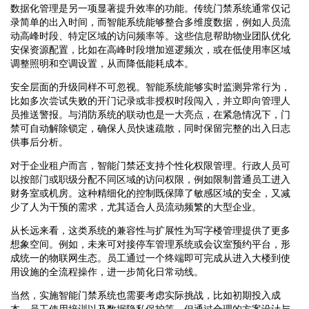
数据化管理是另一项显著提升效率的功能。传统门禁系统通常仅记
录简单的出入时间，而智能系统能够整合多维度数据，例如人员流
动高峰时段、特定区域的访问频率等。这些信息帮助物业团队优化
安保资源配置，比如在高峰时段增加巡逻频次，或在低使用率区域
调整照明和空调设置，从而降低能耗成本。
安全层面的升级同样不可忽视。智能系统能够实时监测异常行为，
比如多次尝试失败的开门记录或非授权时段闯入，并立即向管理人
员推送警报。与消防系统的联动也是一大亮点，在紧急情况下，门
禁可自动解除锁定，确保人员快速疏散，同时保留完整的出入日志
供事后分析。
对于企业租户而言，智能门禁还支持个性化权限管理。行政人员可
以按部门或职级分配不同区域的访问权限，例如限制普通员工进入
财务室或机房。这种精细化的控制既保障了敏感区域的安全，又减
少了人为干预的需求，尤其适合人员流动频繁的大型企业。
从长远来看，这类系统的兼容性与扩展性为写字楼管理提供了更多
想象空间。例如，未来可对接停车管理系统或会议室预约平台，形
成统一的物联网生态。员工通过一个终端即可完成从进入大楼到使
用设施的全流程操作，进一步简化日常动线。
当然，实施智能门禁系统也需要考虑实际挑战，比如初期投入成
本、员工使用培训以及数据隐私保护等。但通过合理的方案设计与